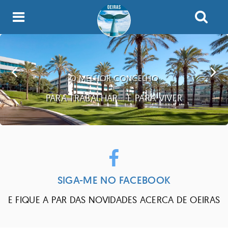
Passar
para
BLOG
o
conteúdo
HOME
principal
CONTACTOS
O MELHOR CONCELHO
PARA TRABALHAR... E PARA VIVER
QUEM SOU?
SIGA-ME NO FACEBOOK
E FIQUE A PAR DAS NOVIDADES ACERCA DE OEIRAS