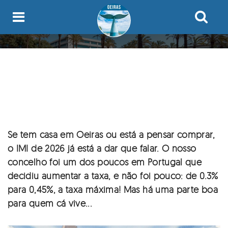
Passar
para
BLOG
o
conteúdo
O IMI EM OEIRAS 2026: SUBIU,
HOME
principal
CONTACTOS
MAS COM EXCEÇÕES PARA AS
FAMÍLIAS
QUEM SOU?
Se tem casa em Oeiras ou está a pensar comprar,
o IMI de 2026 já está a dar que falar. O nosso
concelho foi um dos poucos em Portugal que
decidiu aumentar a taxa, e não foi pouco: de 0.3%
para 0,45%, a taxa máxima! Mas há uma parte boa
para quem cá vive...