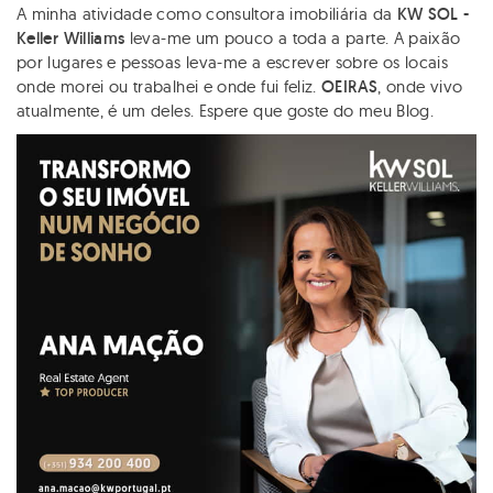
A minha atividade como consultora imobiliária da
KW SOL -
Keller Williams
leva-me um pouco a toda a parte. A paixão
por lugares e pessoas leva-me a escrever sobre os locais
onde morei ou trabalhei e onde fui feliz.
OEIRAS
, onde vivo
atualmente, é um deles. Espere que goste do meu Blog.