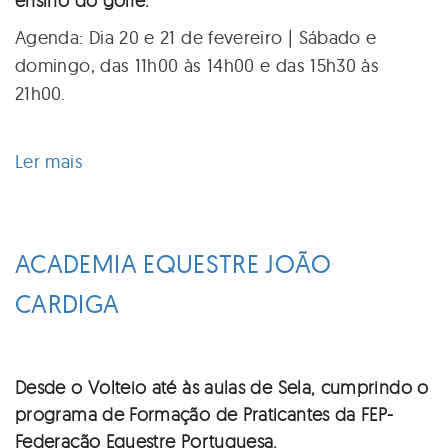
ensino do golfe.
Agenda: Dia 20 e 21 de fevereiro | Sábado e
domingo, das 11h00 às 14h00 e das 15h30 às
21h00.
Ler mais
acerca
de
"Open
Day"
ACADEMIA EQUESTRE JOÃO
no
CARDIGA
Oeiras
Golf
Desde o Volteio até às aulas de Sela, cumprindo o
programa de Formação de Praticantes da FEP-
Federação Equestre Portuguesa.