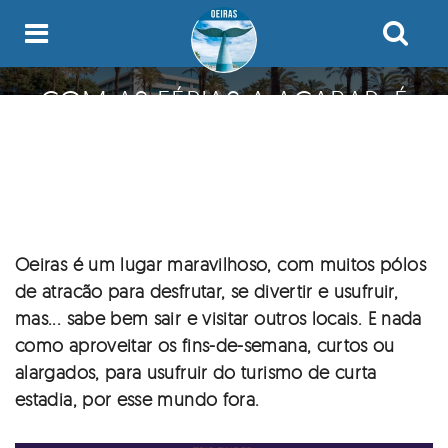
Passar
para
BLOG
o
COM AS FÉRIAS A ACABAR, É
conteúdo
HOME
TEMPO DE PLANEAR AS
principal
CONTACTOS
PRÓXIMAS... MINI-FÉRIAS.
QUEM SOU?
Oeiras é um lugar maravilhoso, com muitos pólos
de atracão para desfrutar, se divertir e usufruir,
mas... sabe bem sair e visitar outros locais. E nada
como aproveitar os fins-de-semana, curtos ou
alargados, para usufruir do turismo de curta
estadia, por esse mundo fora.